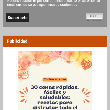
Puedes suscribirte por correo electrónico, te enviaremos un
email cuando se publiquen nuevos contenidos
114.111
SUSCRIPTORES
Publicidad