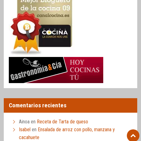
Comentarios recientes
Ainoa
en
Receta de Tarta de queso
Isabel
en
Ensalada de arroz con pollo, manzana y
cacahuete