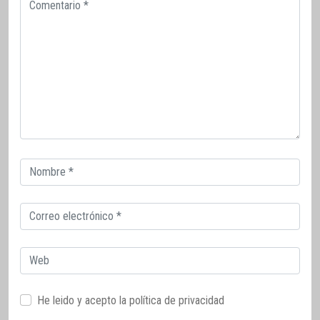
Comentario
Correo
electrónico
Correo
electrónico
Web
He leido y acepto la
política de privacidad