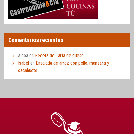
Comentarios recientes
Ainoa
en
Receta de Tarta de queso
Isabel
en
Ensalada de arroz con pollo, manzana y
cacahuete