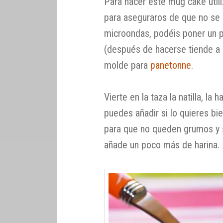
Para hacer este mug cake util
para aseguraros de que no se 
microondas, podéis poner un p
(después de hacerse tiende a
molde para
panetonne
.
Vierte en la taza la natilla, la 
puedes añadir si lo quieres bi
para que no queden grumos y s
añade un poco más de harina.