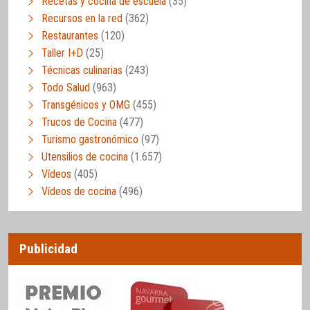
Recetas y cocina de escuela
(35)
Recursos en la red
(362)
Restaurantes
(120)
Taller I+D
(25)
Técnicas culinarias
(243)
Todo Salud
(963)
Transgénicos y OMG
(455)
Trucos de Cocina
(477)
Turismo gastronómico
(97)
Utensilios de cocina
(1.657)
Vídeos
(405)
Vídeos de cocina
(496)
Publicidad