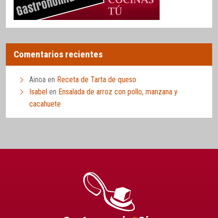
Comentarios recientes
Ainoa
en
Receta de Tarta de queso
Isabel
en
Ensalada de arroz con pollo, manzana y
cacahuete