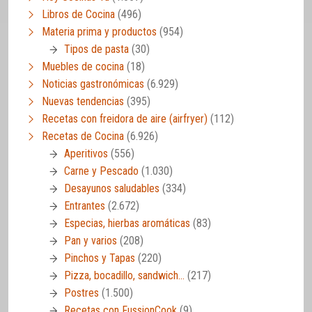
Libros de Cocina
(496)
Materia prima y productos
(954)
Tipos de pasta
(30)
Muebles de cocina
(18)
Noticias gastronómicas
(6.929)
Nuevas tendencias
(395)
Recetas con freidora de aire (airfryer)
(112)
Recetas de Cocina
(6.926)
Aperitivos
(556)
Carne y Pescado
(1.030)
Desayunos saludables
(334)
Entrantes
(2.672)
Especias, hierbas aromáticas
(83)
Pan y varios
(208)
Pinchos y Tapas
(220)
Pizza, bocadillo, sandwich…
(217)
Postres
(1.500)
Recetas con FussionCook
(9)