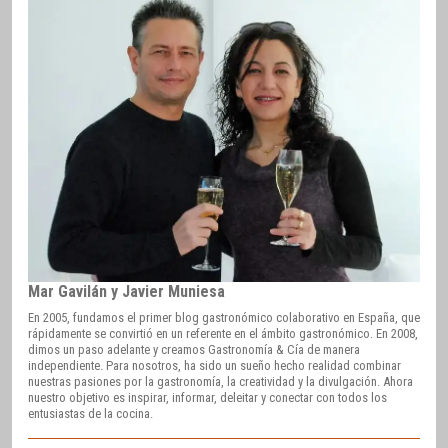
Mar Gavilán y Javier Muniesa
En 2005, fundamos el primer blog gastronómico colaborativo en España, que
rápidamente se convirtió en un referente en el ámbito gastronómico. En 2008,
dimos un paso adelante y creamos Gastronomía & Cía de manera
independiente. Para nosotros, ha sido un sueño hecho realidad combinar
nuestras pasiones por la gastronomía, la creatividad y la divulgación. Ahora
nuestro objetivo es inspirar, informar, deleitar y conectar con todos los
entusiastas de la cocina.