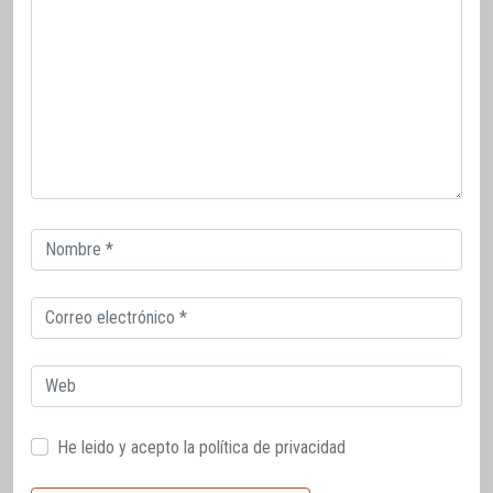
Correo
electrónico
Correo
electrónico
Web
He leido y acepto la
política de privacidad