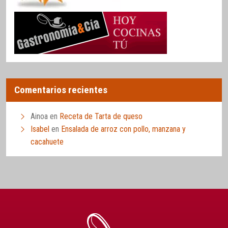
Comentarios recientes
Ainoa
en
Receta de Tarta de queso
Isabel
en
Ensalada de arroz con pollo, manzana y
cacahuete