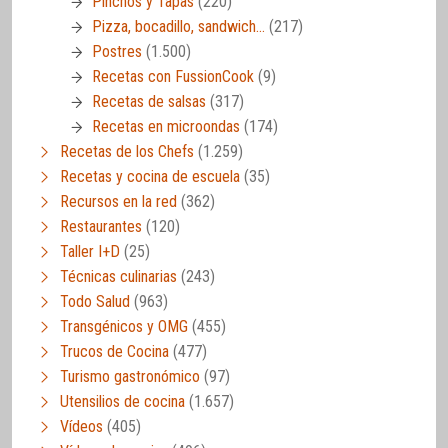
Pinchos y Tapas
(220)
Pizza, bocadillo, sandwich…
(217)
Postres
(1.500)
Recetas con FussionCook
(9)
Recetas de salsas
(317)
Recetas en microondas
(174)
Recetas de los Chefs
(1.259)
Recetas y cocina de escuela
(35)
Recursos en la red
(362)
Restaurantes
(120)
Taller I+D
(25)
Técnicas culinarias
(243)
Todo Salud
(963)
Transgénicos y OMG
(455)
Trucos de Cocina
(477)
Turismo gastronómico
(97)
Utensilios de cocina
(1.657)
Vídeos
(405)