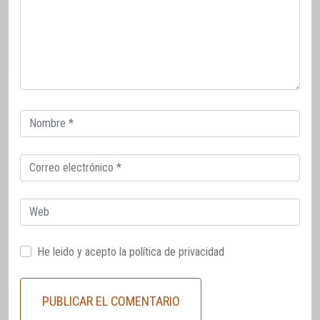
Correo
electrónico
Correo
electrónico
Web
He leido y acepto la
política de privacidad