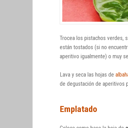
Trocea los pistachos verdes, si
están tostados (si no encuent
aperitivo igualmente) o muy s
Lava y seca las hojas de
albah
de degustación de aperitivos 
Emplatado
Coloca como base la hoja de