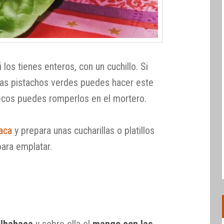
 los tienes enteros, con un cuchillo. Si
ras pistachos verdes puedes hacer este
ecos puedes romperlos en el mortero.
aca
y prepara unas cucharillas o platillos
para emplatar.
albahaca
y sobre ella el
mango con las