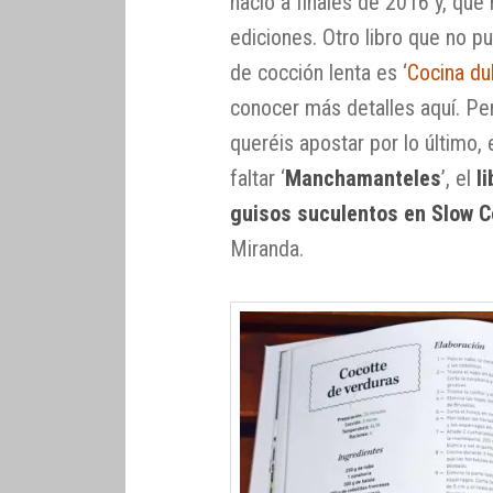
nació a finales de 2016 y, qu
ediciones. Otro libro que no pu
de cocción lenta es ‘
Cocina du
conocer más detalles aquí. Pero
queréis apostar por lo último, 
faltar ‘
Manchamanteles
’, el
l
guisos suculentos en Slow 
Miranda.