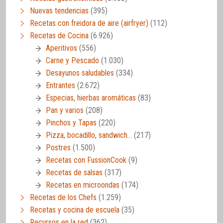
Nuevas tendencias
(395)
Recetas con freidora de aire (airfryer)
(112)
Recetas de Cocina
(6.926)
Aperitivos
(556)
Carne y Pescado
(1.030)
Desayunos saludables
(334)
Entrantes
(2.672)
Especias, hierbas aromáticas
(83)
Pan y varios
(208)
Pinchos y Tapas
(220)
Pizza, bocadillo, sandwich…
(217)
Postres
(1.500)
Recetas con FussionCook
(9)
Recetas de salsas
(317)
Recetas en microondas
(174)
Recetas de los Chefs
(1.259)
Recetas y cocina de escuela
(35)
Recursos en la red
(362)