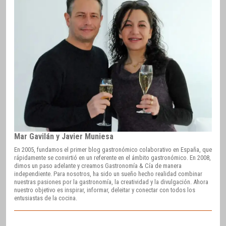
Mar Gavilán y Javier Muniesa
En 2005, fundamos el primer blog gastronómico colaborativo en España, que
rápidamente se convirtió en un referente en el ámbito gastronómico. En 2008,
dimos un paso adelante y creamos Gastronomía & Cía de manera
independiente. Para nosotros, ha sido un sueño hecho realidad combinar
nuestras pasiones por la gastronomía, la creatividad y la divulgación. Ahora
nuestro objetivo es inspirar, informar, deleitar y conectar con todos los
entusiastas de la cocina.