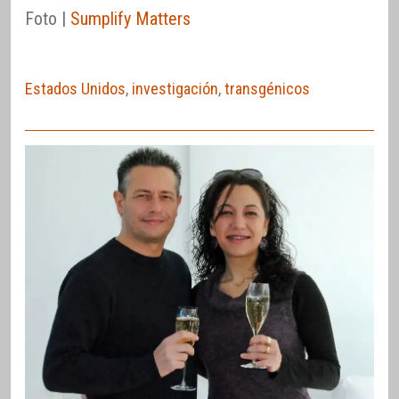
Foto |
Sumplify Matters
Estados Unidos
,
investigación
,
transgénicos