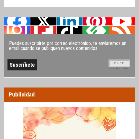
Puedes suscribirte por correo electrónico, te enviaremos un
email cuando se publiquen nuevos contenidos
114.111
SUSCRIPTORES
Publicidad