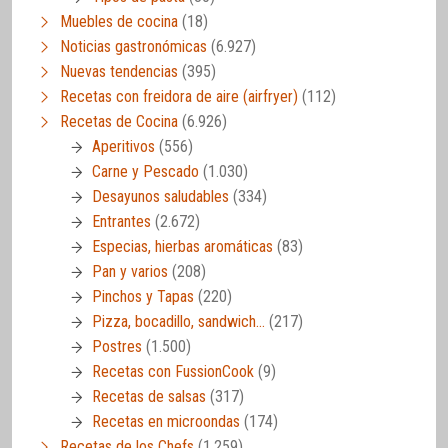
Muebles de cocina
(18)
Noticias gastronómicas
(6.927)
Nuevas tendencias
(395)
Recetas con freidora de aire (airfryer)
(112)
Recetas de Cocina
(6.926)
Aperitivos
(556)
Carne y Pescado
(1.030)
Desayunos saludables
(334)
Entrantes
(2.672)
Especias, hierbas aromáticas
(83)
Pan y varios
(208)
Pinchos y Tapas
(220)
Pizza, bocadillo, sandwich…
(217)
Postres
(1.500)
Recetas con FussionCook
(9)
Recetas de salsas
(317)
Recetas en microondas
(174)
Recetas de los Chefs
(1.259)