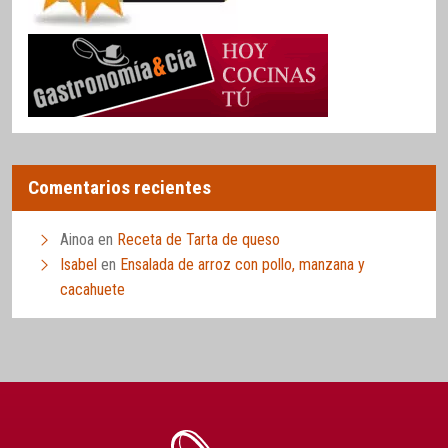
Comentarios recientes
Ainoa
en
Receta de Tarta de queso
Isabel
en
Ensalada de arroz con pollo, manzana y
cacahuete