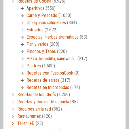
Recetas de Cocina
(6.926)
Aperitivos
(556)
Carne y Pescado
(1.030)
Desayunos saludables
(334)
Entrantes
(2.672)
Especias, hierbas aromáticas
(83)
Pan y varios
(208)
Pinchos y Tapas
(220)
Pizza, bocadillo, sandwich…
(217)
Postres
(1.500)
Recetas con FussionCook
(9)
Recetas de salsas
(317)
Recetas en microondas
(174)
Recetas de los Chefs
(1.259)
Recetas y cocina de escuela
(35)
Recursos en la red
(362)
Restaurantes
(120)
Taller I+D
(25)