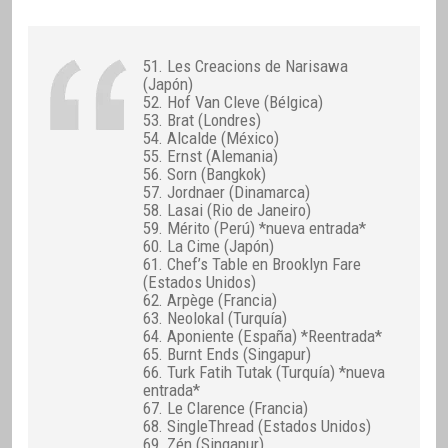
51. Les Creacions de Narisawa
(Japón)
52. Hof Van Cleve (Bélgica)
53. Brat (Londres)
54. Alcalde (México)
55. Ernst (Alemania)
56. Sorn (Bangkok)
57. Jordnaer (Dinamarca)
58. Lasai (Rio de Janeiro)
59. Mérito (Perú) *nueva entrada*
60. La Cime (Japón)
61. Chef’s Table en Brooklyn Fare
(Estados Unidos)
62. Arpège (Francia)
63. Neolokal (Turquía)
64. Aponiente (España) *Reentrada*
65. Burnt Ends (Singapur)
66. Turk Fatih Tutak (Turquía) *nueva
entrada*
67. Le Clarence (Francia)
68. SingleThread (Estados Unidos)
69. Zén (Singapur)