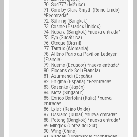
70. Sud777 (México)
71. Core by Clare Smyth (Reino Unido)
*Reentrada*
72. Sühring (Bangkok)
73. Cosme (Estados Unidos)
74. Nusara (Bangkok) *nueva entrada*
75. Fyn (Sudáfrica)
76. Oteque (Brasil)
77. Tantris (Alemania)
78. Alléno Paris au Pavillon Ledoyen
(Francia)
79. Nuema (Ecuador) *nueva entrada*
80. Flocons de Sel (Francia)
81. Azurmendi (España)
82. Enigma (España) *Reentrada*
83. Sazenka (Japón)
84. Meta (Singapur)
85. Enrico Bartolini (Italia) *nueva
entrada*
86. Lyle’s (Reino Unido)
87. Ossiano (Dubai) *nueva entrada*
88. Potong (Bangkok) *nueva entrada*
89 Mingles (Corea del Sur)
90. Wing (China)
91. Kadeau (Dinamarca) *reentrada*