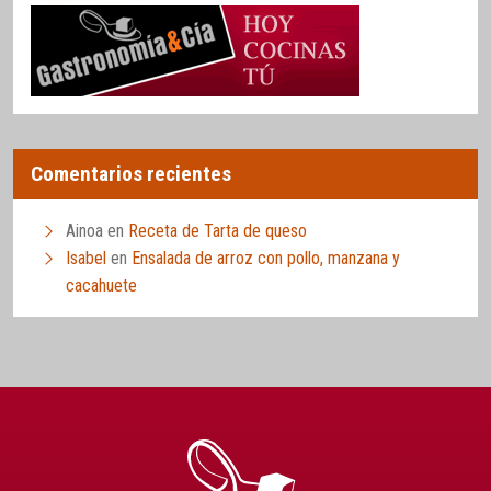
Comentarios recientes
Ainoa
en
Receta de Tarta de queso
Isabel
en
Ensalada de arroz con pollo, manzana y
cacahuete