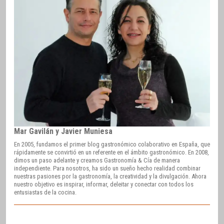
Mar Gavilán y Javier Muniesa
En 2005, fundamos el primer blog gastronómico colaborativo en España, que
rápidamente se convirtió en un referente en el ámbito gastronómico. En 2008,
dimos un paso adelante y creamos Gastronomía & Cía de manera
independiente. Para nosotros, ha sido un sueño hecho realidad combinar
nuestras pasiones por la gastronomía, la creatividad y la divulgación. Ahora
nuestro objetivo es inspirar, informar, deleitar y conectar con todos los
entusiastas de la cocina.