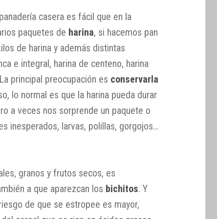
anadería casera es fácil que en la
arios paquetes de
harina
, si hacemos pan
los de harina y además distintas
nca e integral, harina de centeno, harina
La principal preocupación es
conservarla
o, lo normal es que la harina pueda durar
ero a veces nos sorprende un paquete o
es inesperados, larvas, polillas, gorgojos…
ales, granos y frutos secos, es
ambién a que aparezcan los
bichitos
. Y
l riesgo de que se estropee es mayor,