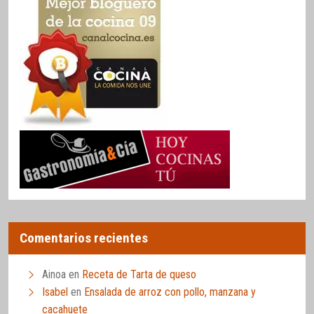
Comentarios recientes
Ainoa
en
Receta de Tarta de queso
Isabel
en
Ensalada de arroz con pollo, manzana y
cacahuete