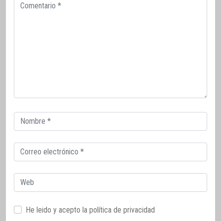
Comentario
Correo
electrónico
Correo
electrónico
Web
He leido y acepto la
política de privacidad