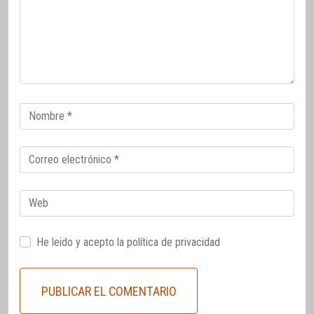
Correo
electrónico
Correo
electrónico
Web
He leido y acepto la
política de privacidad