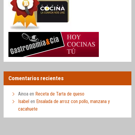
Comentarios recientes
Ainoa
en
Receta de Tarta de queso
Isabel
en
Ensalada de arroz con pollo, manzana y
cacahuete