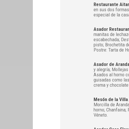
Restaurante Aita
en sus dos formas;
especial de la cas
Asador Restaurant
manitas de lechaz
escabechada; Dest
pisto; Brochetita 
Postre: Tarta de H
Asador de Arand
y alegría; Molleja
Asados al horno c
guisadas como las 
crema y chocolate c
Mesón de la Villa
Morcilla de Arand
horno; Chanfaina; R
Véneto.