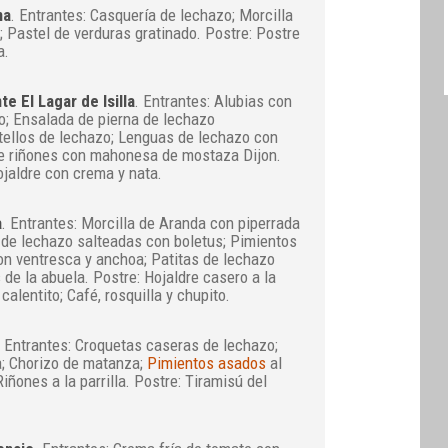
na
. Entrantes: Casquería de lechazo; Morcilla
 Pastel de verduras gratinado. Postre: Postre
a.
e El Lagar de Isilla
. Entrantes: Alubias con
o; Ensalada de pierna de lechazo
ellos de lechazo; Lenguas de lechazo con
de riñones con mahonesa de mostaza Dijon.
ojaldre con crema y nata.
a
. Entrantes: Morcilla de Aranda con piperrada
s de lechazo salteadas con boletus; Pimientos
on ventresca y anchoa; Patitas de lechazo
de la abuela. Postre: Hojaldre casero a la
alentito; Café, rosquilla y chupito.
. Entrantes: Croquetas caseras de lechazo;
a; Chorizo de matanza;
Pimientos asados
al
iñones a la parrilla. Postre: Tiramisú del