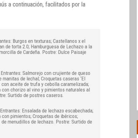
s a continuación, facilitados por la
rantes: Burgos en texturas; Castellanos x el
an de torta 2.0; Hamburguesa de Lechazo a la
e morcilla de Cardeña. Postre: Dulce Paisaje
. Entrantes: Salmorejo con crujiente de queso
e manitas de lechal; Croquetas caseras ‘El
P con aceite de trufa y cebolla caramelizada;
 con chorizo al vino y pimientos naturales al
tre: Surtido de postres caseros.
 Entrantes: Ensalada de lechazo escabechada;
 con pimientos; Croquetas de ibéricos;
 de menudillos de lechazo. Postre: Surtido de