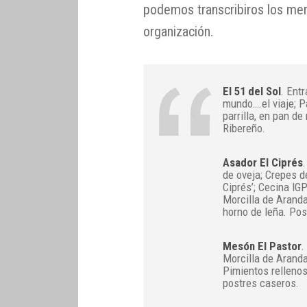
podemos transcribiros los menú
organización.
El 51 del Sol
. Ent
mundo….el viaje; P
parrilla, en pan d
Ribereño.
Asador El Ciprés
de oveja; Crepes d
Ciprés’; Cecina IG
Morcilla de Aranda
horno de leña. Pos
Mesón El Pastor
.
Morcilla de Aranda
Pimientos rellenos
postres caseros.