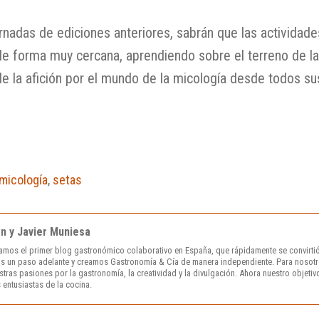
ornadas de ediciones anteriores, sabrán que las actividad
e forma muy cercana, aprendiendo sobre el terreno de l
e la afición por el mundo de la micología desde todos su
micología
,
setas
án y Javier Muniesa
amos el primer blog gastronómico colaborativo en España, que rápidamente se convirtió
s un paso adelante y creamos Gastronomía & Cía de manera independiente. Para nosotr
ras pasiones por la gastronomía, la creatividad y la divulgación. Ahora nuestro objetivo 
 entusiastas de la cocina.