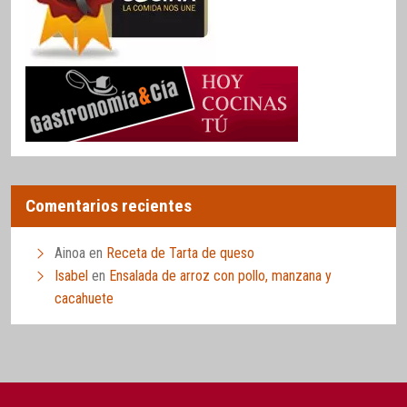
Comentarios recientes
Ainoa
en
Receta de Tarta de queso
Isabel
en
Ensalada de arroz con pollo, manzana y
cacahuete