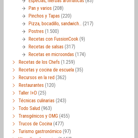
Especias, hierbas aromáticas
(83)
Pan y varios
(208)
Pinchos y Tapas
(220)
Pizza, bocadillo, sandwich…
(217)
Postres
(1.500)
Recetas con FussionCook
(9)
Recetas de salsas
(317)
Recetas en microondas
(174)
Recetas de los Chefs
(1.259)
Recetas y cocina de escuela
(35)
Recursos en la red
(362)
Restaurantes
(120)
Taller I+D
(25)
Técnicas culinarias
(243)
Todo Salud
(963)
Transgénicos y OMG
(455)
Trucos de Cocina
(477)
Turismo gastronómico
(97)