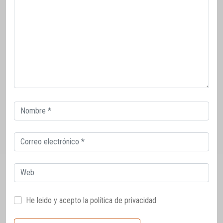
Correo
electrónico
Correo
electrónico
Web
He leido y acepto la
política de privacidad