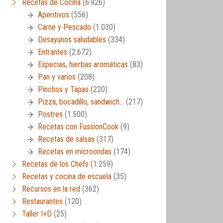
Recetas de Cocina
(6.926)
Aperitivos
(556)
Carne y Pescado
(1.030)
Desayunos saludables
(334)
Entrantes
(2.672)
Especias, hierbas aromáticas
(83)
Pan y varios
(208)
Pinchos y Tapas
(220)
Pizza, bocadillo, sandwich…
(217)
Postres
(1.500)
Recetas con FussionCook
(9)
Recetas de salsas
(317)
Recetas en microondas
(174)
Recetas de los Chefs
(1.259)
Recetas y cocina de escuela
(35)
Recursos en la red
(362)
Restaurantes
(120)
Taller I+D
(25)