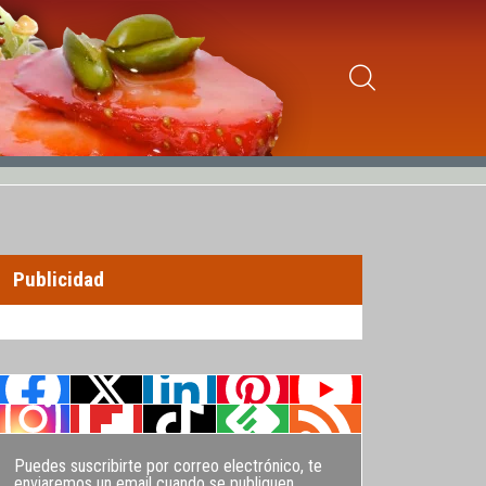
Publicidad
Puedes suscribirte por correo electrónico, te
enviaremos un email cuando se publiquen