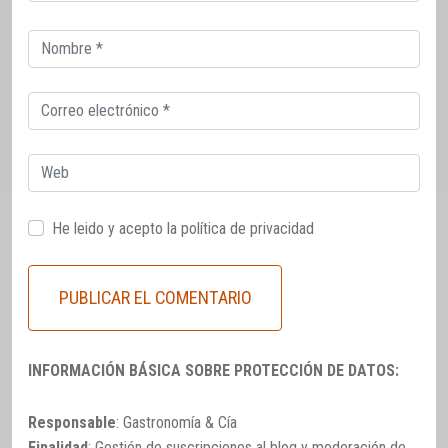
Correo
electrónico
Correo
electrónico
Web
He leido y acepto la
política de privacidad
INFORMACIÓN BÁSICA SOBRE PROTECCIÓN DE DATOS:
Responsable
: Gastronomía & Cía
Finalidad
: Gestión de suscripciones al blog y moderación de