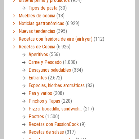
Materia prima y productos
(954)
Tipos de pasta
(30)
Muebles de cocina
(18)
Noticias gastronómicas
(6.929)
Nuevas tendencias
(395)
Recetas con freidora de aire (airfryer)
(112)
Recetas de Cocina
(6.926)
Aperitivos
(556)
Carne y Pescado
(1.030)
Desayunos saludables
(334)
Entrantes
(2.672)
Especias, hierbas aromáticas
(83)
Pan y varios
(208)
Pinchos y Tapas
(220)
Pizza, bocadillo, sandwich…
(217)
Postres
(1.500)
Recetas con FussionCook
(9)
Recetas de salsas
(317)