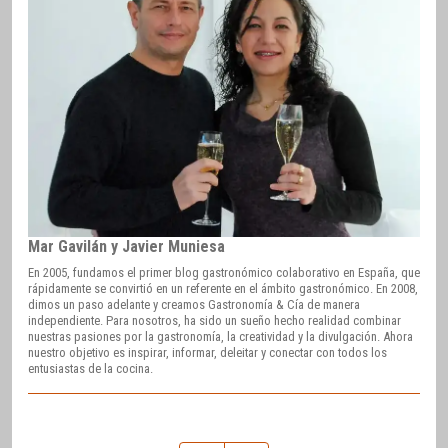
Mar Gavilán y Javier Muniesa
En 2005, fundamos el primer blog gastronómico colaborativo en España, que
rápidamente se convirtió en un referente en el ámbito gastronómico. En 2008,
dimos un paso adelante y creamos Gastronomía & Cía de manera
independiente. Para nosotros, ha sido un sueño hecho realidad combinar
nuestras pasiones por la gastronomía, la creatividad y la divulgación. Ahora
nuestro objetivo es inspirar, informar, deleitar y conectar con todos los
entusiastas de la cocina.