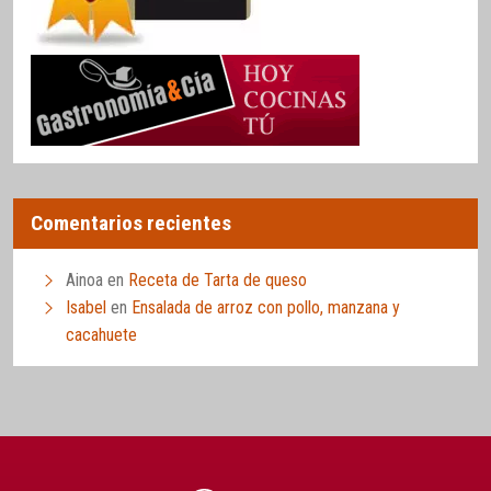
Comentarios recientes
Ainoa
en
Receta de Tarta de queso
Isabel
en
Ensalada de arroz con pollo, manzana y
cacahuete