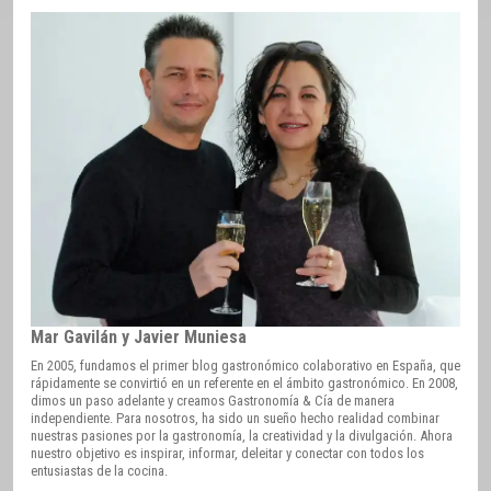
Mar Gavilán y Javier Muniesa
En 2005, fundamos el primer blog gastronómico colaborativo en España, que
rápidamente se convirtió en un referente en el ámbito gastronómico. En 2008,
dimos un paso adelante y creamos Gastronomía & Cía de manera
independiente. Para nosotros, ha sido un sueño hecho realidad combinar
nuestras pasiones por la gastronomía, la creatividad y la divulgación. Ahora
nuestro objetivo es inspirar, informar, deleitar y conectar con todos los
entusiastas de la cocina.