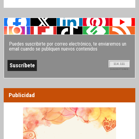
Puedes suscribirte por correo electrónico, te enviaremos un
email cuando se publiquen nuevos contenidos
114.111
SUSCRIPTORES
Publicidad