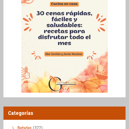
Categorías
Bebidas
(322)