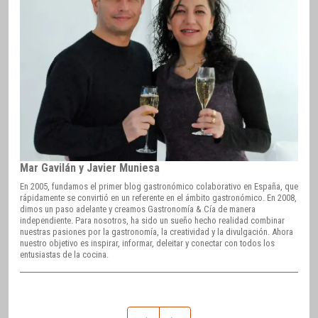
Mar Gavilán y Javier Muniesa
En 2005, fundamos el primer blog gastronómico colaborativo en España, que
rápidamente se convirtió en un referente en el ámbito gastronómico. En 2008,
dimos un paso adelante y creamos Gastronomía & Cía de manera
independiente. Para nosotros, ha sido un sueño hecho realidad combinar
nuestras pasiones por la gastronomía, la creatividad y la divulgación. Ahora
nuestro objetivo es inspirar, informar, deleitar y conectar con todos los
entusiastas de la cocina.