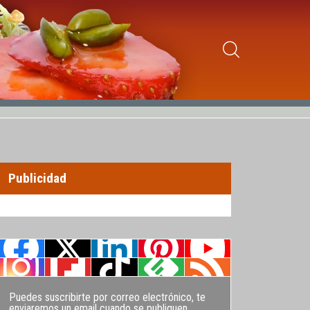
Publicidad
Puedes suscribirte por correo electrónico, te
enviaremos un email cuando se publiquen