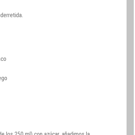
derretida.
sco
ego
e los 250 ml) con azúcar, añadimos la