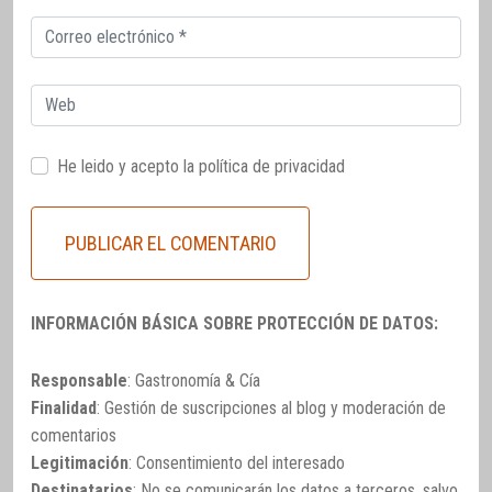
Correo
electrónico
Web
He leido y acepto la
política de privacidad
INFORMACIÓN BÁSICA SOBRE PROTECCIÓN DE DATOS:
Responsable
: Gastronomía & Cía
Finalidad
: Gestión de suscripciones al blog y moderación de
comentarios
Legitimación
: Consentimiento del interesado
Destinatarios
: No se comunicarán los datos a terceros, salvo