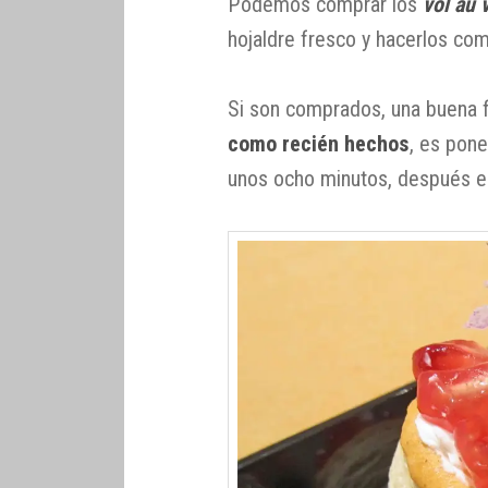
Podemos comprar los
vol au 
hojaldre fresco y hacerlos c
Si son comprados, una buena 
como recién hechos
, es pone
unos ocho minutos, después est