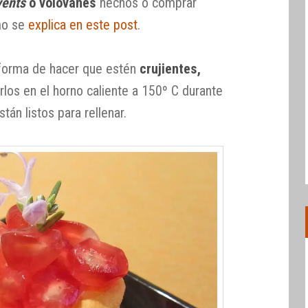
vents
o volovanes
hechos o comprar
omo se
explica en este post
.
forma de hacer que estén
crujientes,
rlos en el horno caliente a 150º C durante
án listos para rellenar.