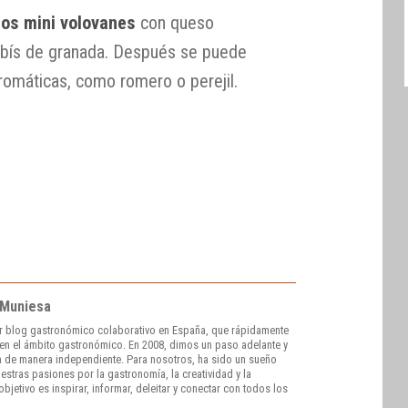
 los mini volovanes
con queso
ubís de granada. Después se puede
romáticas, como romero o perejil.
 Muniesa
r blog gastronómico colaborativo en España, que rápidamente
e en el ámbito gastronómico. En 2008, dimos un paso adelante y
 de manera independiente. Para nosotros, ha sido un sueño
stras pasiones por la gastronomía, la creatividad y la
bjetivo es inspirar, informar, deleitar y conectar con todos los