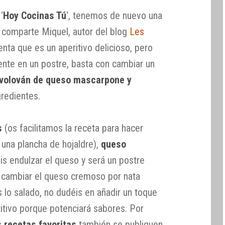
‘
Hoy Cocinas Tú
‘, tenemos de nuevo una
 comparte Miquel, autor del blog
Les
enta que es un aperitivo delicioso, pero
ente en un postre, basta con cambiar un
 volován de queso mascarpone y
gredientes.
s
(os facilitamos la receta para hacer
 una plancha de hojaldre),
queso
is endulzar el queso y será un postre
cambiar el queso cremoso por nata
 lo salado, no dudéis en añadir un toque
itivo porque potenciará sabores. Por
 recetas favoritas
también se publiquen