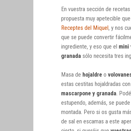
En vuestra sección de recetas 
propuesta muy apetecible que
Receptes del Miquel
, y nos cu
que se puede convertir fácilm
ingrediente, y eso que el
mini
granada
sólo necesita tres in
Masa de
hojaldre
o
volovane
estas cestitas hojaldradas con
mascarpone y granada
. Podé
estupendo, además, se puede 
montada. Pero si os gusta más
de sal en escamas a este aper
cierto, si queréis que
vuestras