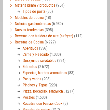
Materia prima y productos
(954)
Tipos de pasta
(30)
Muebles de cocina
(18)
Noticias gastronómicas
(6.930)
Nuevas tendencias
(395)
Recetas con freidora de aire (airfryer)
(112)
Recetas de Cocina
(6.927)
Aperitivos
(556)
Carne y Pescado
(1.030)
Desayunos saludables
(334)
Entrantes
(2.672)
Especias, hierbas aromáticas
(83)
Pan y varios
(208)
Pinchos y Tapas
(220)
Pizza, bocadillo, sandwich…
(217)
Postres
(1.500)
Recetas con FussionCook
(9)
Recetas de salsas
(317)