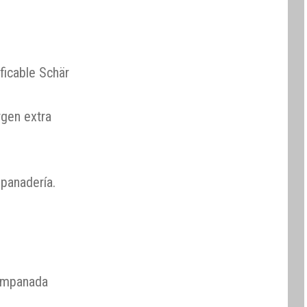
ficable Schär
rgen extra
 panadería.
empanada