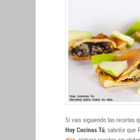
Si vais siguiendo las recetas 
Hoy Cocinas Tú
, sabréis que 
días
, elabora recetas sin glut