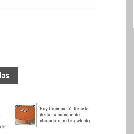
das
o
Hoy Cocinas Tú: Receta
e
de tarta mousse de
chocolate, café y whisky
afé