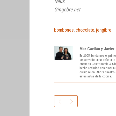
Neus
Gingebre.net
bombones
,
chocolate
,
jengibre
Mar Gavilán y Javier
En 2005, fundamos el prime
se convirtió en un referent
creamos Gastronomía & Cía
hecho realidad combinar nue
divulgación. Ahora nuestro o
entusiastas de la cocina.