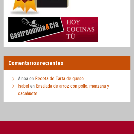
Comentarios recientes
Ainoa
en
Receta de Tarta de queso
Isabel
en
Ensalada de arroz con pollo, manzana y
cacahuete