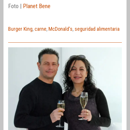
Foto |
Planet Bene
Burger King
,
carne
,
McDonald's
,
seguridad alimentaria