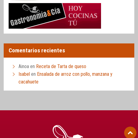
Comentarios recientes
Ainoa
en
Receta de Tarta de queso
Isabel
en
Ensalada de arroz con pollo, manzana y
cacahuete