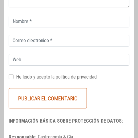
Correo
electrónico
Correo
electrónico
Web
He leido y acepto la
política de privacidad
INFORMACIÓN BÁSICA SOBRE PROTECCIÓN DE DATOS:
Responsable
: Gastronomía & Cía