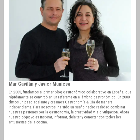
Mar Gavilán y Javier Muniesa
En 2005, fundamos el primer blog gastronómico colaborativo en España, que
rápidamente se convirtió en un referente en el ámbito gastronómico. En 2008,
dimos un paso adelante y creamos Gastronomía & Cía de manera
independiente. Para nosotros, ha sido un sueño hecho realidad combinar
nuestras pasiones por la gastronomía, la creatividad y la divulgación. Ahora
nuestro objetivo es inspirar, informar, deleitar y conectar con todos los
entusiastas de la cocina.