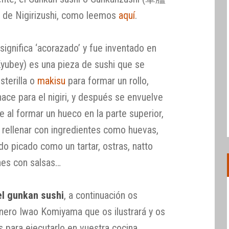
 de Nigirizushi, como leemos
aquí
.
significa ‘acorazado’ y fue inventado en
Kyubey) es una pieza de sushi que se
sterilla o
makisu
para formar un rollo,
ace para el nigiri, y después se envuelve
ue al formar un hueco en la parte superior,
 rellenar con ingredientes como huevas,
o picado como un tartar, ostras, natto
nes con salsas…
l gunkan sushi
, a continuación os
nero Iwao Komiyama que os ilustrará y os
 para ejecutarlo en vuestra cocina.