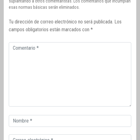
suplantando a otros comentaristas. Los comentarios que incumplan
esas normas básicas serán eliminados.
Tu dirección de correo electrónico no será publicada.
Los
campos obligatorios están marcados con
*
Comentario
Correo
electrónico
Correo