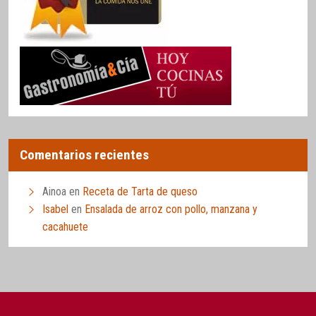
Comentarios recientes
Ainoa
en
Receta de Tarta de queso
Isabel
en
Ensalada de arroz con pollo, manzana y
cacahuete