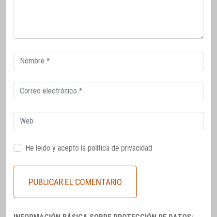
Correo
electrónico
Correo
electrónico
Web
He leido y acepto la
política de privacidad