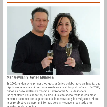
Mar Gavilán y Javier Muniesa
En 2005, fundamos el primer blog gastronómico colaborativo en España, que
rápidamente se convirtió en un referente en el ámbito gastronómico. En 2008,
dimos un paso adelante y creamos Gastronomía & Cía de manera
independiente. Para nosotros, ha sido un sueño hecho realidad combinar
nuestras pasiones por la gastronomía, la creatividad y la divulgación. Ahora
nuestro objetivo es inspirar, informar, deleitar y conectar con todos los
entusiastas de la cocina.