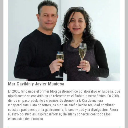
Mar Gavilán y Javier Muniesa
En 2005, fundamos el primer blog gastronómico colaborativo en España, que
rápidamente se convirtió en un referente en el ámbito gastronómico. En 2008,
dimos un paso adelante y creamos Gastronomía & Cía de manera
independiente. Para nosotros, ha sido un sueño hecho realidad combinar
nuestras pasiones por la gastronomía, la creatividad y la divulgación. Ahora
nuestro objetivo es inspirar, informar, deleitar y conectar con todos los
entusiastas de la cocina.