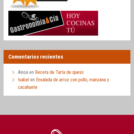
Comentarios recientes
Ainoa
en
Receta de Tarta de queso
Isabel
en
Ensalada de arroz con pollo, manzana y
cacahuete