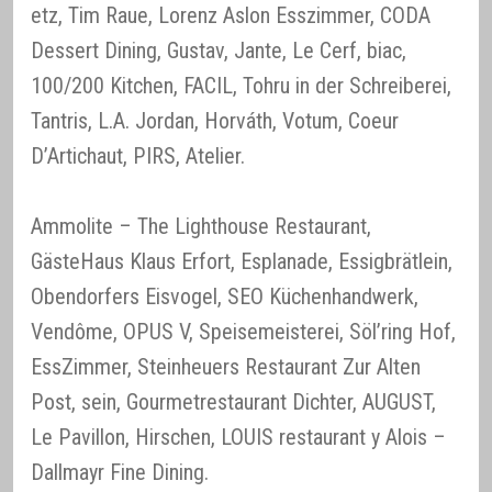
etz, Tim Raue, Lorenz Aslon Esszimmer, CODA
Dessert Dining, Gustav, Jante, Le Cerf, biac,
100/200 Kitchen, FACIL, Tohru in der Schreiberei,
Tantris, L.A. Jordan, Horváth, Votum, Coeur
D’Artichaut, PIRS, Atelier.
Ammolite – The Lighthouse Restaurant,
GästeHaus Klaus Erfort, Esplanade, Essigbrätlein,
Obendorfers Eisvogel, SEO Küchenhandwerk,
Vendôme, OPUS V, Speisemeisterei, Söl’ring Hof,
EssZimmer, Steinheuers Restaurant Zur Alten
Post, sein, Gourmetrestaurant Dichter, AUGUST,
Le Pavillon, Hirschen, LOUIS restaurant y Alois –
Dallmayr Fine Dining.