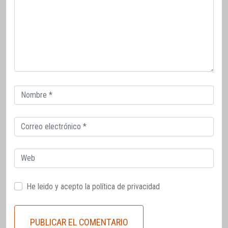
Correo
electrónico
Correo
electrónico
Web
He leido y acepto la
política de privacidad