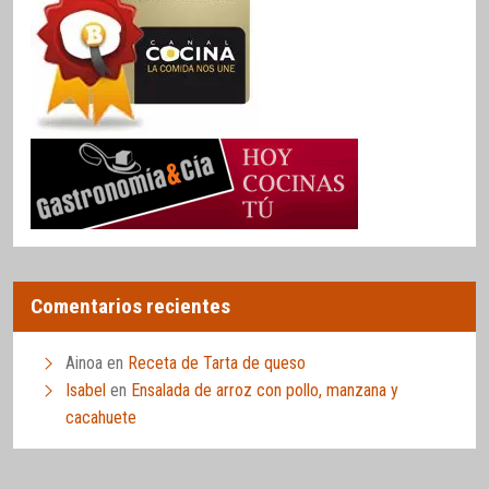
Comentarios recientes
Ainoa
en
Receta de Tarta de queso
Isabel
en
Ensalada de arroz con pollo, manzana y
cacahuete