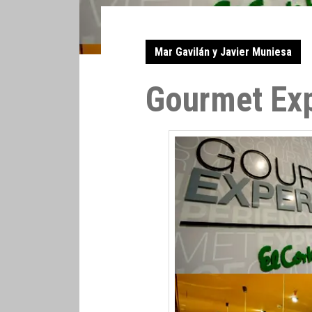
Mar Gavilán y Javier Muniesa
Gourmet Ex