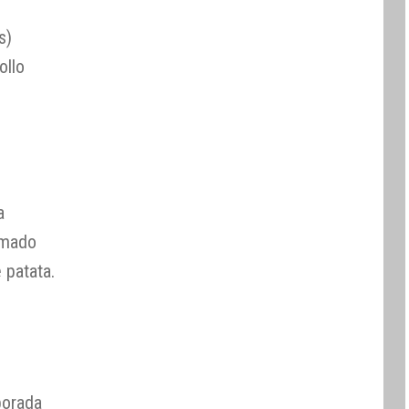
s)
ollo
a
umado
 patata.
porada