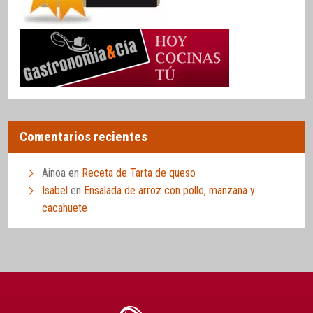
Comentarios recientes
Ainoa
en
Receta de Tarta de queso
Isabel
en
Ensalada de arroz con pollo, manzana y
cacahuete