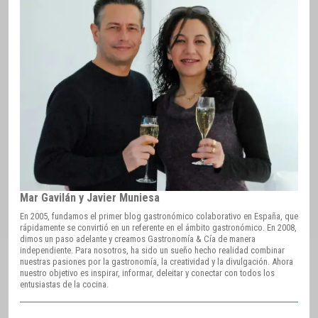
Mar Gavilán y Javier Muniesa
En 2005, fundamos el primer blog gastronómico colaborativo en España, que
rápidamente se convirtió en un referente en el ámbito gastronómico. En 2008,
dimos un paso adelante y creamos Gastronomía & Cía de manera
independiente. Para nosotros, ha sido un sueño hecho realidad combinar
nuestras pasiones por la gastronomía, la creatividad y la divulgación. Ahora
nuestro objetivo es inspirar, informar, deleitar y conectar con todos los
entusiastas de la cocina.