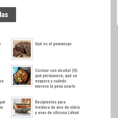
das
r
Qué es el pemmican
Cocinar con alcohol (II):
qué permanece, qué se
eso
evapora y cuándo
merece la pena usarlo
qué
Recipientes para
un
freidora de aire de vidrio
y asas de silicona Lékué