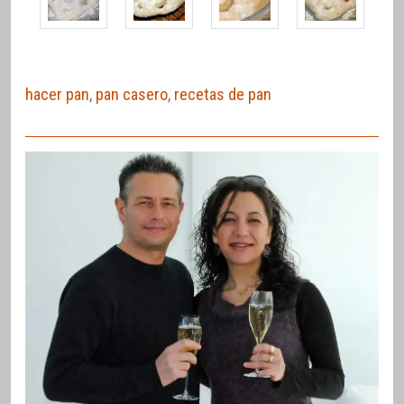
hacer pan
,
pan casero
,
recetas de pan