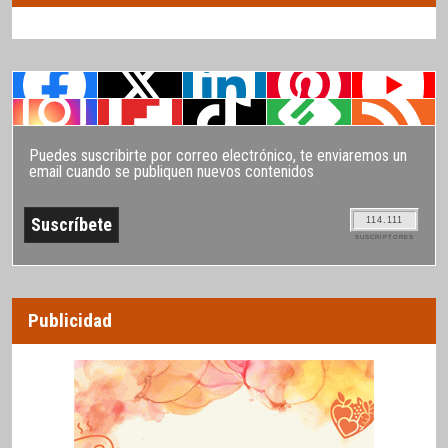
Puedes suscribirte por correo electrónico, te enviaremos un
email cuando se publiquen nuevos contenidos
114.111
SUSCRIPTORES
Publicidad