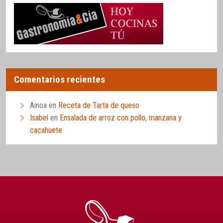
Comentarios recientes
Ainoa
en
Receta de Tarta de queso
Isabel
en
Ensalada de arroz con pollo, manzana y
cacahuete