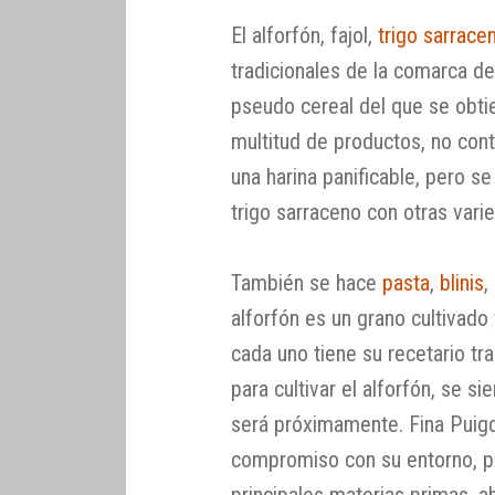
El alforfón, fajol,
trigo sarrace
tradicionales de la comarca de 
pseudo cereal del que se obti
multitud de productos, no cont
una harina panificable, pero 
trigo sarraceno con otras vari
También se hace
pasta
,
blinis
,
alforfón es un grano cultivad
cada uno tiene su recetario tra
para cultivar el alforfón, se s
será próximamente. Fina Puig
compromiso con su entorno, po
principales materias primas, a