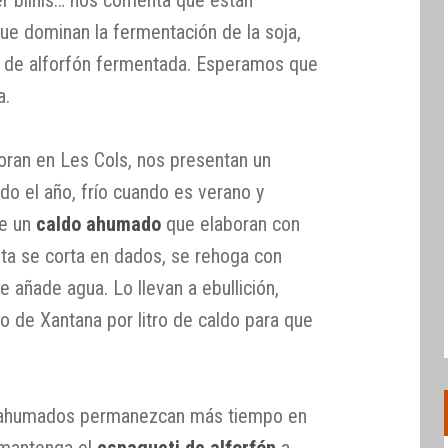
ue dominan la fermentación de la soja,
la de alforfón fermentada. Esperamos que
a.
boran en Les Cols, nos presentan un
odo el año, frío cuando es verano y
de un
caldo ahumado
que elaboran con
ta se corta en dados, se rehoga con
se añade agua. Lo llevan a ebullición,
 de Xantana por litro de caldo para que
s ahumados permanezcan más tiempo en
 mantenga el
espagueti de alforfón
a