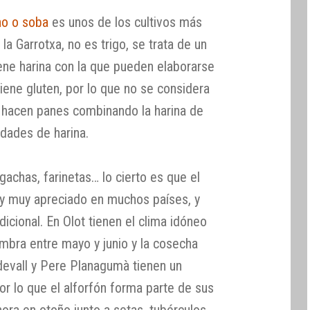
no o soba
es unos de los cultivos más
la Garrotxa, no es trigo, se trata de un
ene harina con la que pueden elaborarse
iene gluten, por lo que no se considera
se hacen panes combinando la harina de
edades de harina.
 gachas, farinetas… lo cierto es que el
o y muy apreciado en muchos países, y
dicional. En Olot tienen el clima idóneo
iembra entre mayo y junio y la cosecha
devall y Pere Planagumà tienen un
r lo que el alforfón forma parte de sus
hora en otoño junto a setas, tubérculos,