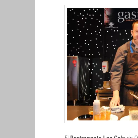
El
Restaurante Les Cols
de Ol