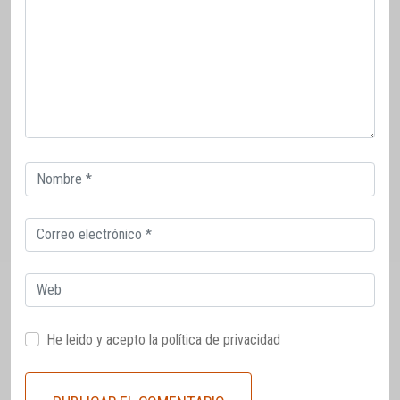
Correo
electrónico
Correo
electrónico
Web
He leido y acepto la
política de privacidad