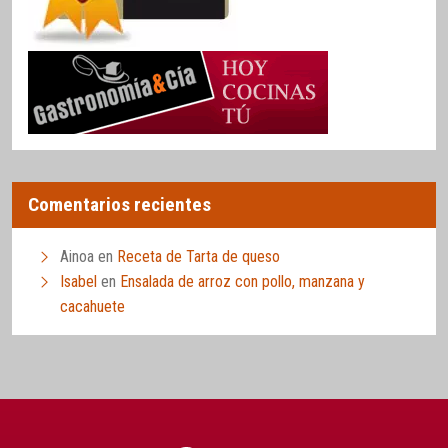
Comentarios recientes
Ainoa
en
Receta de Tarta de queso
Isabel
en
Ensalada de arroz con pollo, manzana y
cacahuete